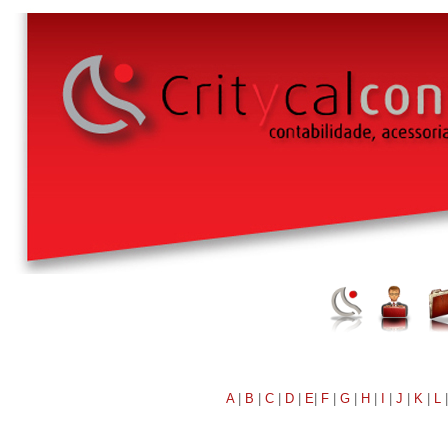
A
|
B
|
C
|
D
|
E
|
F
|
G
|
H
|
I
|
J
|
K
|
L