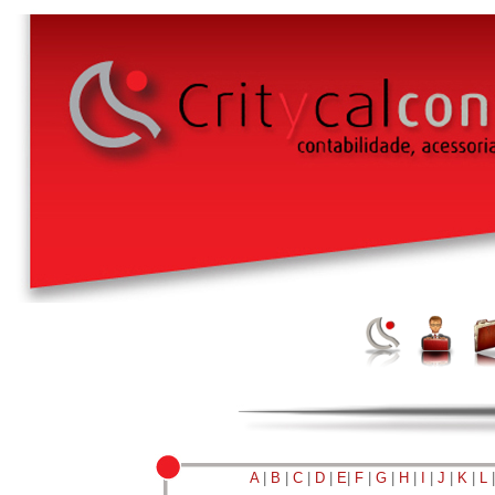
A
|
B
|
C
|
D
|
E
|
F
|
G
|
H
|
I
|
J
|
K
|
L